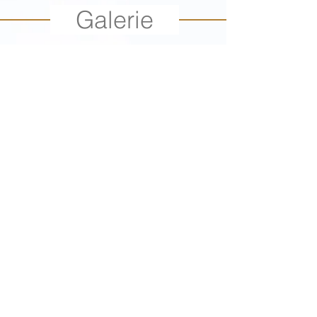
Galerie
Kontakt
The Beauty & The Beast
Falkentaler Steig 4
13467 Berlin
info@thebeauty-thebeast.de
Tel.:
030 62859685