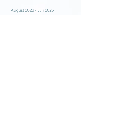
August 2023 - Juli
2025
Berufsausbildung,
Abschluss:
Diplom
Berufsschule: OSZ
Lehrgang: Staatlich geprüfte
Kosmetikerin
Zertifikate & Lizenzen